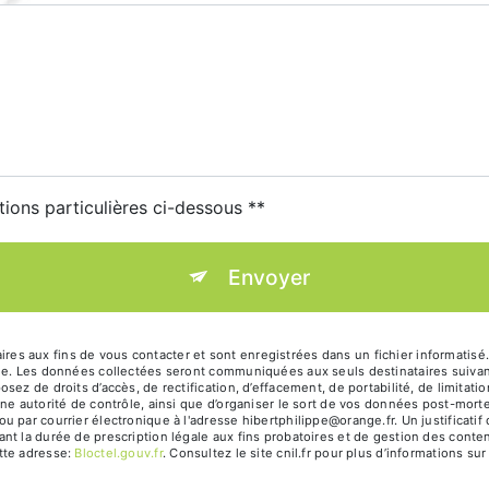
tions particulières ci-dessous **
Envoyer
 aux fins de vous contacter et sont enregistrées dans un fichier informatisé. 
ge. Les données collectées seront communiquées aux seuls destinataires suivan
ez de droits d’accès, de rectification, d’effacement, de portabilité, de limitatio
ne autorité de contrôle, ainsi que d’organiser le sort de vos données post-mort
 par courrier électronique à l'adresse hibertphilippe@orange.fr. Un justificati
 la durée de prescription légale aux fins probatoires et de gestion des contenti
tte adresse:
Bloctel.gouv.fr
. Consultez le site cnil.fr pour plus d’informations sur