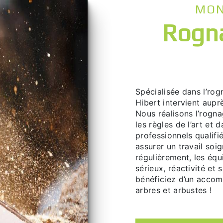
MO
rognage de souches à
Spécialisée dans l’rognage de souches, l’entreprise Monsieur Philippe
Hibert intervient aupr
Nous réalisons l’rogn
les règles de l’art et 
professionnels qualifi
assurer un travail soi
régulièrement, les éq
sérieux, réactivité et
bénéficiez d’un accom
arbres et arbustes !