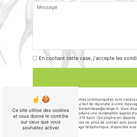
En cochant cette case, j'accepte les condi
** Les données personnelles communiquées sont nécessaires
sous-traitants dans le seul but de répondre à votre messa
Christophe-en-Bazelle hibertphilippe@orange.fr. Vous dispos
Ce site utilise des cookies
moment et du droit d’introduire une réclamation auprès d’u
et vous donne le contrôle
l'adresse Les Champs, 36210 Saint-Christophe-en-Bazelle ou
sur ceux que vous
données pendant la période de prise de contact puis pendant
souhaitez activer
d'opposition au démarchage téléphonique, disponible à ce