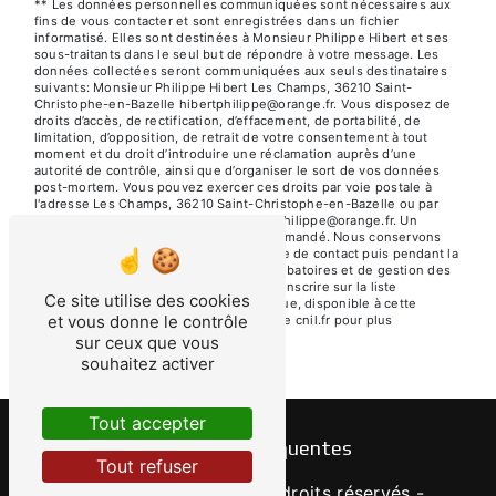
** Les données personnelles communiquées sont nécessaires aux
fins de vous contacter et sont enregistrées dans un fichier
informatisé. Elles sont destinées à Monsieur Philippe Hibert et ses
sous-traitants dans le seul but de répondre à votre message. Les
données collectées seront communiquées aux seuls destinataires
suivants: Monsieur Philippe Hibert Les Champs, 36210 Saint-
Christophe-en-Bazelle hibertphilippe@orange.fr. Vous disposez de
droits d’accès, de rectification, d’effacement, de portabilité, de
limitation, d’opposition, de retrait de votre consentement à tout
moment et du droit d’introduire une réclamation auprès d’une
autorité de contrôle, ainsi que d’organiser le sort de vos données
post-mortem. Vous pouvez exercer ces droits par voie postale à
l'adresse Les Champs, 36210 Saint-Christophe-en-Bazelle ou par
courrier électronique à l'adresse hibertphilippe@orange.fr. Un
justificatif d'identité pourra vous être demandé. Nous conservons
vos données pendant la période de prise de contact puis pendant la
durée de prescription légale aux fins probatoires et de gestion des
contentieux. Vous avez le droit de vous inscrire sur la liste
Ce site utilise des cookies
d'opposition au démarchage téléphonique, disponible à cette
et vous donne le contrôle
adresse:
Bloctel.gouv.fr
. Consultez le site cnil.fr pour plus
d’informations sur vos droits.
sur ceux que vous
souhaitez activer
Tout accepter
Recherches fréquentes
Tout refuser
©
Vistalid
- 2026 - Tous droits réservés -