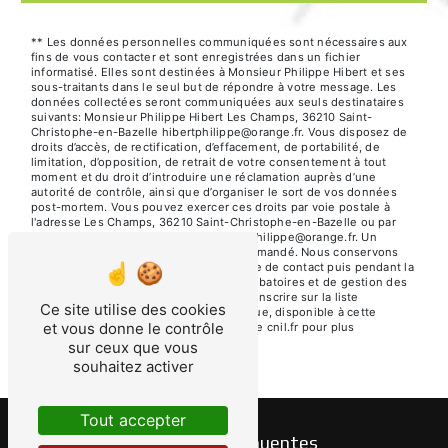
** Les données personnelles communiquées sont nécessaires aux
fins de vous contacter et sont enregistrées dans un fichier
informatisé. Elles sont destinées à Monsieur Philippe Hibert et ses
sous-traitants dans le seul but de répondre à votre message. Les
données collectées seront communiquées aux seuls destinataires
suivants: Monsieur Philippe Hibert Les Champs, 36210 Saint-
Christophe-en-Bazelle hibertphilippe@orange.fr. Vous disposez de
droits d’accès, de rectification, d’effacement, de portabilité, de
limitation, d’opposition, de retrait de votre consentement à tout
moment et du droit d’introduire une réclamation auprès d’une
autorité de contrôle, ainsi que d’organiser le sort de vos données
post-mortem. Vous pouvez exercer ces droits par voie postale à
l'adresse Les Champs, 36210 Saint-Christophe-en-Bazelle ou par
courrier électronique à l'adresse hibertphilippe@orange.fr. Un
justificatif d'identité pourra vous être demandé. Nous conservons
vos données pendant la période de prise de contact puis pendant la
durée de prescription légale aux fins probatoires et de gestion des
contentieux. Vous avez le droit de vous inscrire sur la liste
Ce site utilise des cookies
d'opposition au démarchage téléphonique, disponible à cette
et vous donne le contrôle
adresse:
Bloctel.gouv.fr
. Consultez le site cnil.fr pour plus
d’informations sur vos droits.
sur ceux que vous
souhaitez activer
Tout accepter
Recherches fréquentes