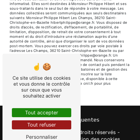
informatisé. Elles sont destinées à Monsieur Philippe Hibert et ses
sous-traitants dans le seul but de répondre à votre message. Les
données collectées seront communiquées aux seuls destinataires
suivants: Monsieur Philippe Hibert Les Champs, 36210 Saint-
Christophe-en-Bazelle hibertphilippe@orange.fr. Vous disposez de
droits d’accès, de rectification, d’effacement, de portabilité, de
limitation, d’opposition, de retrait de votre consentement à tout
moment et du droit d’introduire une réclamation auprès d’une
autorité de contrôle, ainsi que d’organiser le sort de vos données
post-mortem. Vous pouvez exercer ces droits par voie postale à
l'adresse Les Champs, 36210 Saint-Christophe-en-Bazelle ou par
courrier électronique à l'adresse hibertphilippe@orange.fr. Un
justificatif d'identité pourra vous être demandé. Nous conservons
vos données pendant la période de prise de contact puis pendant la
durée de prescription légale aux fins probatoires et de gestion des
contentieux. Vous avez le droit de vous inscrire sur la liste
Ce site utilise des cookies
d'opposition au démarchage téléphonique, disponible à cette
et vous donne le contrôle
adresse:
Bloctel.gouv.fr
. Consultez le site cnil.fr pour plus
d’informations sur vos droits.
sur ceux que vous
souhaitez activer
Tout accepter
Recherches fréquentes
Tout refuser
©
Vistalid
- 2026 - Tous droits réservés -
Personnaliser
Mentions légales
-
Gestion des cookies