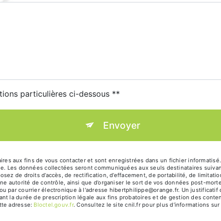
tions particulières ci-dessous **
Envoyer
 aux fins de vous contacter et sont enregistrées dans un fichier informatisé. 
ge. Les données collectées seront communiquées aux seuls destinataires suivan
ez de droits d’accès, de rectification, d’effacement, de portabilité, de limitatio
ne autorité de contrôle, ainsi que d’organiser le sort de vos données post-mort
 par courrier électronique à l'adresse hibertphilippe@orange.fr. Un justificati
 la durée de prescription légale aux fins probatoires et de gestion des contenti
tte adresse:
Bloctel.gouv.fr
. Consultez le site cnil.fr pour plus d’informations sur