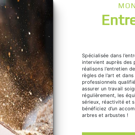
MO
entretien de terrain à
Spécialisée dans l’entretien de terrain, l’entreprise Monsieur Philippe Hibert
intervient auprès des 
réalisons l’entretien d
règles de l’art et dan
professionnels qualifi
assurer un travail soi
régulièrement, les éq
sérieux, réactivité et
bénéficiez d’un accom
arbres et arbustes !