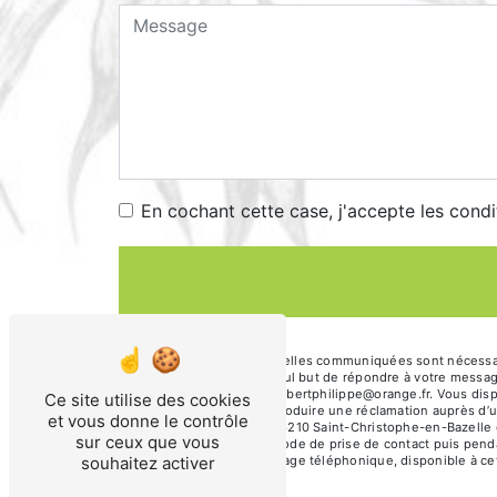
En cochant cette case, j'accepte les condi
** Les données personnelles communiquées sont nécessaires
sous-traitants dans le seul but de répondre à votre messa
Christophe-en-Bazelle hibertphilippe@orange.fr. Vous dispos
Ce site utilise des cookies
moment et du droit d’introduire une réclamation auprès d’u
et vous donne le contrôle
l'adresse Les Champs, 36210 Saint-Christophe-en-Bazelle ou
sur ceux que vous
données pendant la période de prise de contact puis pendant
souhaitez activer
d'opposition au démarchage téléphonique, disponible à ce