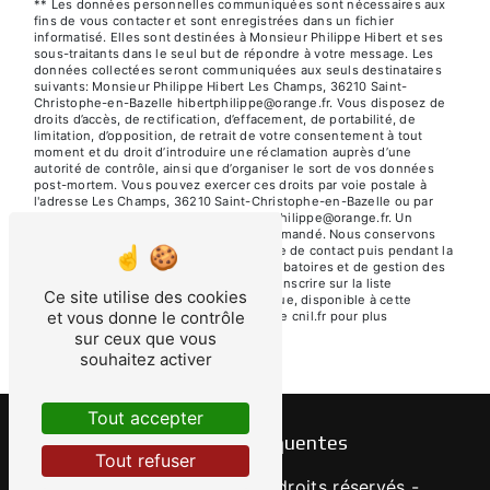
** Les données personnelles communiquées sont nécessaires aux
fins de vous contacter et sont enregistrées dans un fichier
informatisé. Elles sont destinées à Monsieur Philippe Hibert et ses
sous-traitants dans le seul but de répondre à votre message. Les
données collectées seront communiquées aux seuls destinataires
suivants: Monsieur Philippe Hibert Les Champs, 36210 Saint-
Christophe-en-Bazelle hibertphilippe@orange.fr. Vous disposez de
droits d’accès, de rectification, d’effacement, de portabilité, de
limitation, d’opposition, de retrait de votre consentement à tout
moment et du droit d’introduire une réclamation auprès d’une
autorité de contrôle, ainsi que d’organiser le sort de vos données
post-mortem. Vous pouvez exercer ces droits par voie postale à
l'adresse Les Champs, 36210 Saint-Christophe-en-Bazelle ou par
courrier électronique à l'adresse hibertphilippe@orange.fr. Un
justificatif d'identité pourra vous être demandé. Nous conservons
vos données pendant la période de prise de contact puis pendant la
durée de prescription légale aux fins probatoires et de gestion des
contentieux. Vous avez le droit de vous inscrire sur la liste
Ce site utilise des cookies
d'opposition au démarchage téléphonique, disponible à cette
et vous donne le contrôle
adresse:
Bloctel.gouv.fr
. Consultez le site cnil.fr pour plus
d’informations sur vos droits.
sur ceux que vous
souhaitez activer
Tout accepter
Recherches fréquentes
Tout refuser
©
Vistalid
- 2026 - Tous droits réservés -