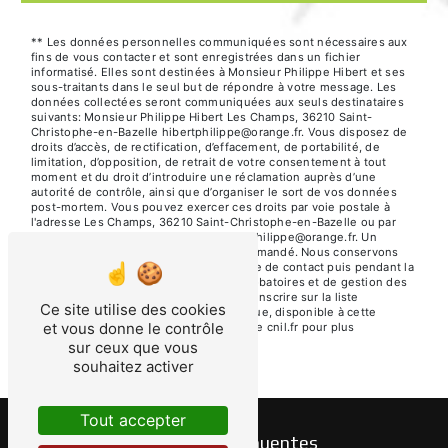
** Les données personnelles communiquées sont nécessaires aux
fins de vous contacter et sont enregistrées dans un fichier
informatisé. Elles sont destinées à Monsieur Philippe Hibert et ses
sous-traitants dans le seul but de répondre à votre message. Les
données collectées seront communiquées aux seuls destinataires
suivants: Monsieur Philippe Hibert Les Champs, 36210 Saint-
Christophe-en-Bazelle hibertphilippe@orange.fr. Vous disposez de
droits d’accès, de rectification, d’effacement, de portabilité, de
limitation, d’opposition, de retrait de votre consentement à tout
moment et du droit d’introduire une réclamation auprès d’une
autorité de contrôle, ainsi que d’organiser le sort de vos données
post-mortem. Vous pouvez exercer ces droits par voie postale à
l'adresse Les Champs, 36210 Saint-Christophe-en-Bazelle ou par
courrier électronique à l'adresse hibertphilippe@orange.fr. Un
justificatif d'identité pourra vous être demandé. Nous conservons
vos données pendant la période de prise de contact puis pendant la
durée de prescription légale aux fins probatoires et de gestion des
contentieux. Vous avez le droit de vous inscrire sur la liste
Ce site utilise des cookies
d'opposition au démarchage téléphonique, disponible à cette
et vous donne le contrôle
adresse:
Bloctel.gouv.fr
. Consultez le site cnil.fr pour plus
d’informations sur vos droits.
sur ceux que vous
souhaitez activer
Tout accepter
Recherches fréquentes